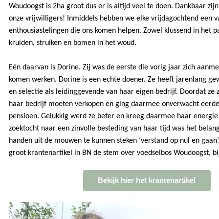
Woudoogst is 2ha groot dus er is altijd veel te doen. Dankbaar zij
onze vrijwilligers! Inmiddels hebben we elke vrijdagochtend een v
enthousiastelingen die ons komen helpen. Zowel klussend in het pa
kruiden, struiken en bomen in het woud.
Eén daarvan is Dorine. Zij was de eerste die vorig jaar zich aanm
komen werken. Dorine is een echte doener. Ze heeft jarenlang ge
en selectie als leidinggevende van haar eigen bedrijf. Doordat ze 
haar bedrijf moeten verkopen en ging daarmee onverwacht eerd
pensioen. Gelukkig werd ze beter en kreeg daarmee haar energie 
zoektocht naar een zinvolle besteding van haar tijd was het belang
handen uit de mouwen te kunnen steken ‘verstand op nul en gaan’.
groot krantenartikel in BN de stem over voedselbos Woudoogst, bij
Bekijk hier het krantenartikel