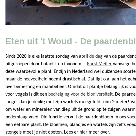
Eten uit 't Woud - De paarden
Sinds 2020 is elke laatste zondag van april
de dag
van de paardenb
uitgeroepen door botanist en taxonomist
Karst Meijer
vanwege het
deze waardevolle plant. Er zijn in Nederland wel duizenden soor
maar de hoeveelheid neemt drastisch af. Dat ligt o.a. aan het gebr
overbemesting en maaibeheer. Omdat dit plantje belangrijk is voo
voor vogels is dit een
bedreiging voor de biodiversiteit
. De paarde
langer dan je denkt; met zijn wortels meegeteld ruim 2 meter! Van
om water en mineralen van diep uit de grond op te zuigen waarm
bodemlaag voed. Die functie vervult de paardenbloem in ons voed
een eetbare plant. De bloemen, blaadjes en wortels zijn zelfs voe
stengels moet je niet opeten. Lees er
hier
meer over.