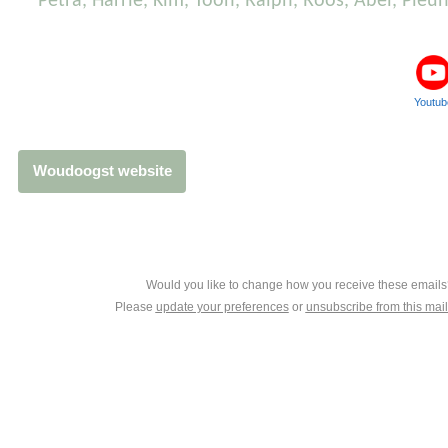
Petra, Harrie, Kim, Toon, Ralph, Roos, Abel, Pleun
Youtub
Woudoogst website
Would you like to change how you receive these email
Please
update your preferences
or
unsubscribe from this maili