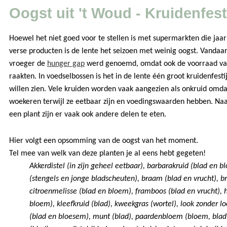
Oogst uit 't Woud - Kruidenfest
Hoewel het niet goed voor te stellen is met supermarkten die jaar
verse producten is de lente het seizoen met weinig oogst. Vandaar
vroeger de
hunger gap
werd genoemd, omdat ook de voorraad van
raakten. In voedselbossen is het in de lente één groot kruidenfest
willen zien. Vele kruiden worden vaak aangezien als onkruid omda
woekeren terwijl ze eetbaar zijn en voedingswaarden hebben. Naa
een plant zijn er vaak ook andere delen te eten.
Hier volgt een opsomming van de oogst van het moment.
Tel mee van welk van deze planten je al eens hebt gegeten!
Akkerdistel (in zijn geheel eetbaar), barbarakruid (blad en 
(stengels en jonge bladscheuten), braam (blad en vrucht), br
citroenmelisse (blad en bloem), framboos (blad en vrucht), 
bloem), kleefkruid (blad), kweekgras (wortel), look zonder l
(blad en bloesem), munt (blad), paardenbloem (bloem, blad 