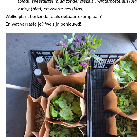
(blad), speerdistel (blad zonder stekels), winterpostelein (bl
zuring (blad) en zwarte bes (blad).
Welke plant herkende je als eetbaar exemplaar?
En wat verraste je? We zijn benieuwd!