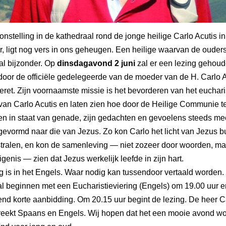
onstelling in de kathedraal rond de jonge heilige Carlo Acutis in
ar, ligt nog vers in ons geheugen. Een heilige waarvan de ouder
 al bijzonder. Op
dinsdagavond 2 juni
zal er een lezing gehou
oor de officiële gedelegeerde van de moeder van de H. Carlo A
eret. Zijn voornaamste missie is het bevorderen van het euchari
van Carlo Acutis en laten zien hoe door de Heilige Communie t
n in staat van genade, zijn gedachten en gevoelens steeds me
evormd naar die van Jezus. Zo kon Carlo het licht van Jezus b
stralen, en kon de samenleving — niet zozeer door woorden, ma
igenis — zien dat Jezus werkelijk leefde in zijn hart.
g is in het Engels. Waar nodig kan tussendoor vertaald worden.
l beginnen met een Eucharistieviering (Engels) om 19.00 uur e
end korte aanbidding. Om 20.15 uur begint de lezing. De heer C
reekt Spaans en Engels. Wij hopen dat het een mooie avond wo