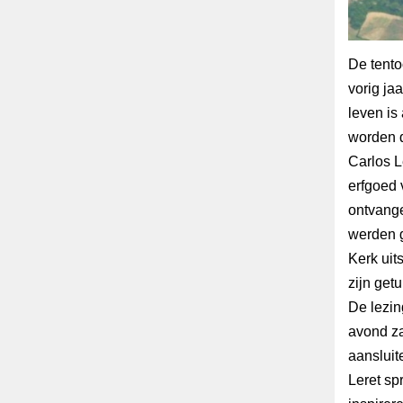
De tento
vorig ja
leven is
worden d
Carlos L
erfgoed 
ontvange
werden g
Kerk uit
zijn getu
De lezin
avond za
aansluit
Leret sp