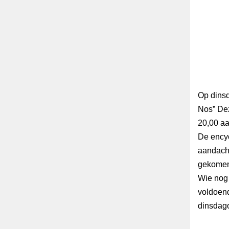
Op dinsd
Nos” Dez
20,00 aa
De encyc
aandacht
gekomen 
Wie nog 
voldoend
dinsdago