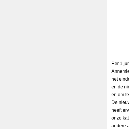
Per 1 ju
Annemiek
het einde
en de ni
en om te
De nieuw
heeft er
onze kat
andere a