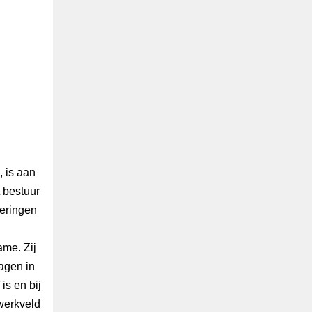
 is aan
t bestuur
deringen
ame. Zij
agen in
is en bij
 werkveld