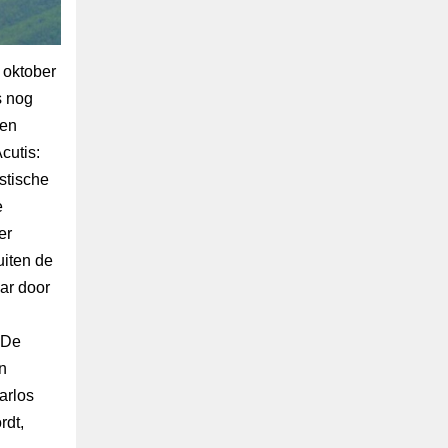
 oktober
s nog
den
cutis:
stische
e
er
uiten de
ar door
 De
n
arlos
rdt,