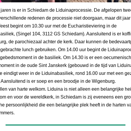
 jaren is er in Schiedam de Liduinaprocessie. De afgelopen twe
erschillende redenen de processie niet doorgaan, maar dit jaar
feest begint om 10.30 uur met de Eucharistieviering in de
asiliek, (Singel 104, 3112 GS Schiedam). Aansluitend is er koffi
rg, de parochiezaal achter de kerk. Daar kunnen de bedevaar
ebrachte lunch gebruiken. Om 14.00 uur begint de Liduinapro
gebedsmoment in de basiliek. Om 14.30 is er een oecumenisc
ment in de oude Sint Janskerk (gebouwd in de tijd van Liduin
e eindigt weer in de Liduinabasiliek, rond 16.00 uur met een g
 Aansluitend is er soep en een broodje in de Wigenburg.
llen van harte welkom. Liduina is niet alleen een belangrijke hei
om en voor de wereldkerk, in Schiedam is zij eveneens een gro
che persoonlijkheid die een belangrijke plek heeft in de harten v
ammers.