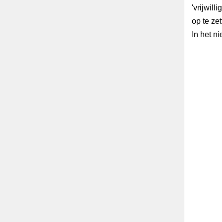
'vrijwill
op te ze
In het ni