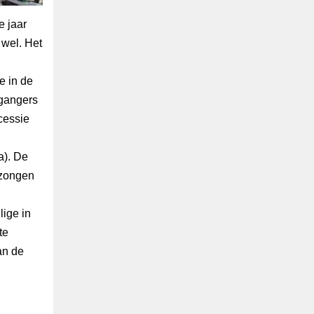
e jaar
 wel. Het
e in de
tgangers
cessie
h
a). De
ezongen
lige in
te
an de