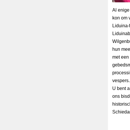
Al enige
kon om v
Liduina-
Liduinab
Wilgenbu
hun meeg
met een 
gebedsmo
processi
vespers.
U bent a
ons bisd
historis
Schied