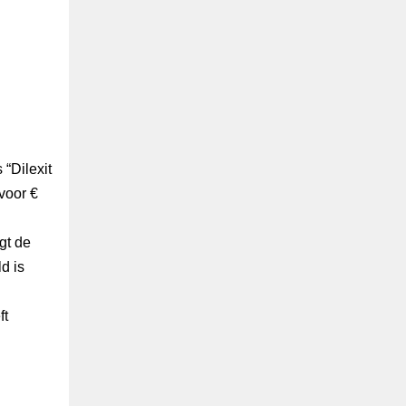
“Dilexit
voor €
gt de
d is
ft