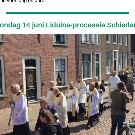
end voor jong en oud.
ondag 14 juni Liduina-processie Schied